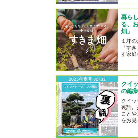
暮ら
る、
畑」
１坪の
「すき
す家庭
クイ
の編集
クイッ
裏話。
ことや
をお見