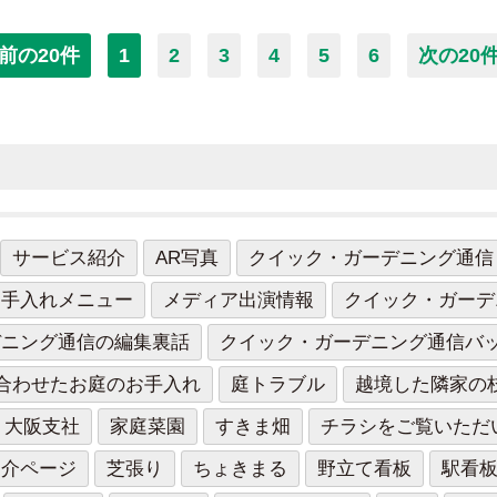
前の20件
1
2
3
4
5
6
次の20
サービス紹介
AR写真
クイック・ガーデニング通信
お手入れメニュー
メディア出演情報
クイック・ガーデ
デニング通信の編集裏話
クイック・ガーデニング通信バ
合わせたお庭のお手入れ
庭トラブル
越境した隣家の
大阪支社
家庭菜園
すきま畑
チラシをご覧いただ
紹介ページ
芝張り
ちょきまる
野立て看板
駅看