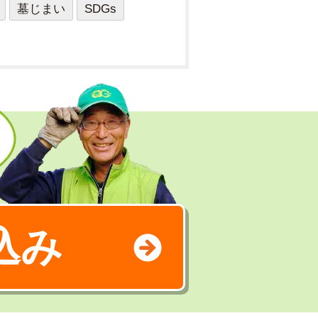
墓じまい
SDGs
込み