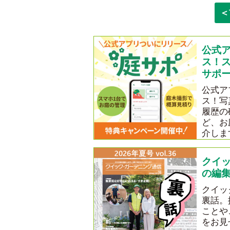
＜
公式
ス！
サポ
公式ア
ス！写
履歴の
ど、お
介しま
クイ
の編集
クイッ
裏話。
ことや
をお見