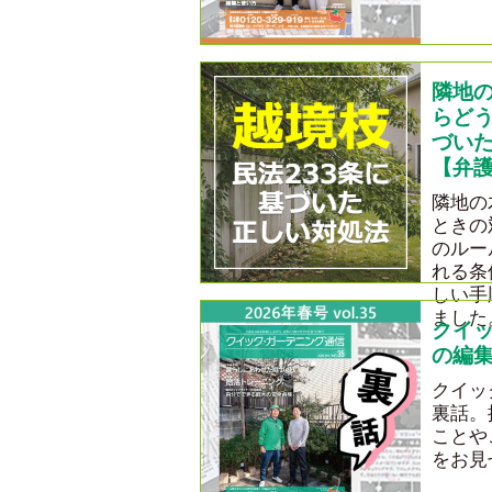
隣地
らどう
づい
【弁
隣地の
ときの
のルー
れる条
しい手
ました
クイ
の編集
クイッ
裏話。
ことや
をお見