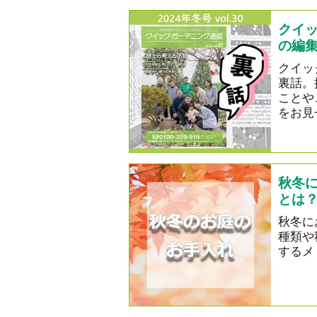
クイ
の編集
クイッ
裏話。
ことや
をお見
秋冬
とは
秋冬に
種類や
するメ