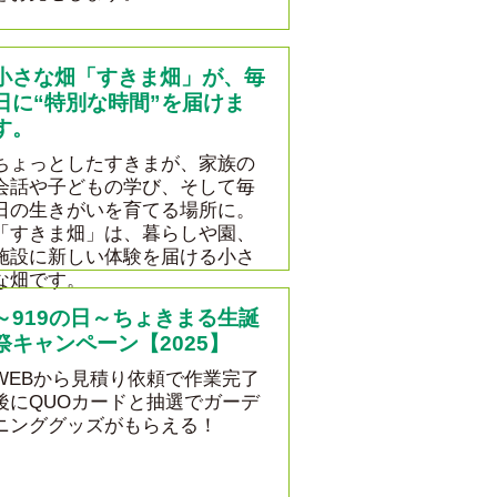
小さな畑「すきま畑」が、毎
日に“特別な時間”を届けま
す。
ちょっとしたすきまが、家族の
会話や子どもの学び、そして毎
日の生きがいを育てる場所に。
「すきま畑」は、暮らしや園、
施設に新しい体験を届ける小さ
な畑です。
～919の日～ちょきまる生誕
祭キャンペーン【2025】
WEBから見積り依頼で作業完了
後にQUOカードと抽選でガーデ
ニンググッズがもらえる！