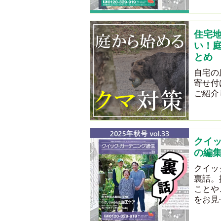
住宅
い！
とめ
自宅の
寄せ付
ご紹介
クイ
の編集
クイッ
裏話。
ことや
をお見