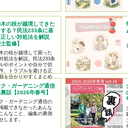
の木の枝が越境してきた
する？民法233条に基
た正しい対処法を解説
護士監修】
木の枝が越境して困った
対処法を解説。民法233条
ルやポイントや自分で切
件、トラブルを避ける正
順を分かりやすくまとめ
。
ック・ガーデニング通信
裏話【2026年春号】
ク・ガーデニング通信の
掲載できなかったあんな
こんなこと、編集の裏側
せします。