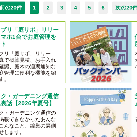
前の20件
1
2
3
4
5
6
次の20
アプリ「庭サポ」リリー
スマホ1台でお庭管理を
ート
プリ「庭サポ」リリー
真で概算見積、お手入れ
確認、庭木の適期通知な
庭管理に便利な機能を紹
す。
ック・ガーデニング通信
裏話【2026年夏号】
ク・ガーデニング通信の
掲載できなかったあんな
こんなこと、編集の裏側
せします。