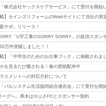
「株式会社ヤックスケアサービス」にて受付を開始
載】カインズリフォームのWebサイトにて当社の剪
庭サポ」リリース！
O BERRY「U字工事のSORRY SORRY」の提供ス
50万件突破しました！！
載】「中学生のためのお仕事ブック」に掲載されま
ホを見るたび癒される！春の壁紙配布中
ラスメントへの対応方針について
「パルシステム生活協同組合連合会」にて受付を開
リーグへ」厚木はやぶさFCとスポンサー契約