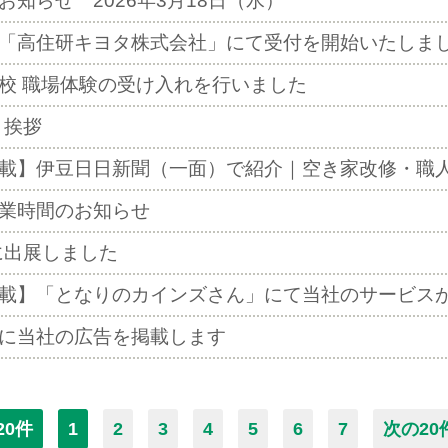
お知らせ 2026年3月18日（水）
「高住研キヨタ株式会社」にて受付を開始いたしま
校 職場体験の受け入れを行いました
月挨拶
載】伊豆日日新聞（一面）で紹介｜空き家改修・職
業時間のお知らせ
5に出展しました
載】「となりのカインズさん」にて当社のサービス
に当社の広告を掲載します
20件
1
2
3
4
5
6
7
次の20