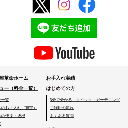
屋革命ホーム
お手入れ実績
ュー（料金一覧）
はじめての方
金一覧
3分で分かる！クイック・ガーデニング
木のお手入れ（剪定）
ご利用の流れ
木の伐採・抜根
よくある質問
草