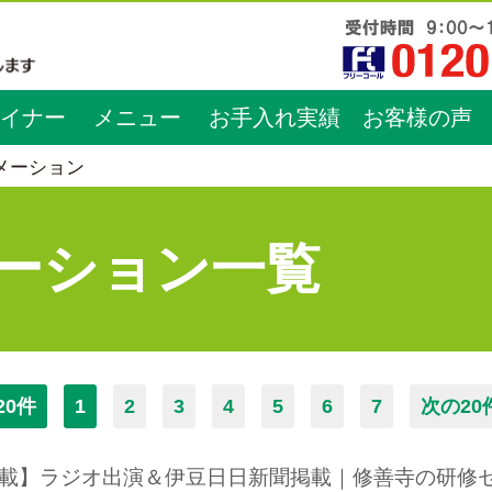
イナー
メニュー
お手入れ実績
お客様の声
メーション
ーション一覧
20件
1
2
3
4
5
6
7
次の20
載】ラジオ出演＆伊豆日日新聞掲載｜修善寺の研修