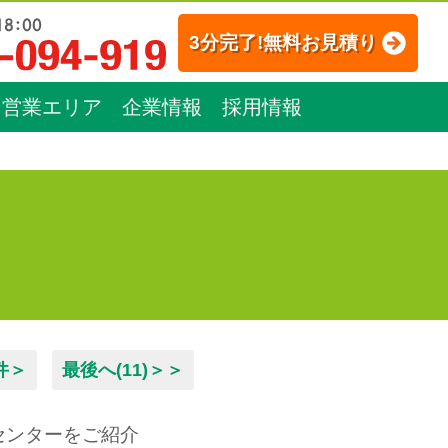
3分完了!無料お見積り
営業エリア
企業情報
採用情報
件＞
最後へ(11)＞＞
センターをご紹介