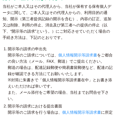
当社がご本人又はその代理人から、当社が保有する保有個人デ
ータに関して、ご本人又はその代理人からの、利用目的の通
知、開示（第三者提供記録の開示を含む）、内容の訂正、追加
又は削除、利用の停止、消去及び第三者への提供の停止（以
下、“開示等の請求”という。）にご対応させていただく場合の
手続き方法は、下記のとおりです。
開示等の請求の申出先
開示等のご請求については、
個人情報開示等請求書
をご都合
の良い方法（メール、FAX、郵送）でご提出ください。
郵送の場合は、配達記録郵便や簡易書留郵便など、配達の記
録が確認できる方法にてお願いいたします。
※封筒に朱書きで「個人情報開示等請求書在中」とお書き添
えいただければ幸いです。
また、メール添付をご希望の場合、当社までお問合せ下さ
い。
開示等の請求における提出書面
開示等のご請求を行う場合は、
個人情報開示等請求書
に所定