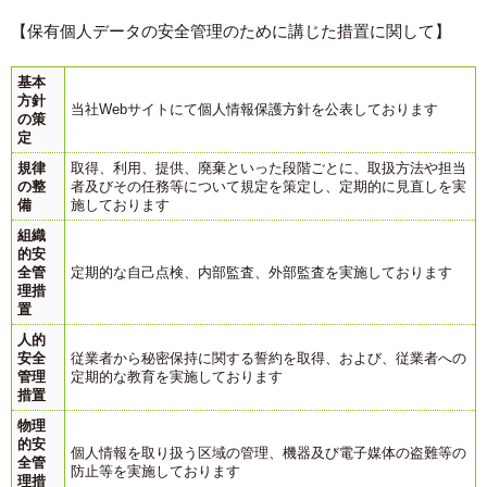
【保有個人データの安全管理のために講じた措置に関して】
基本
方針
当社Webサイトにて個人情報保護方針を公表しております
の策
定
規律
取得、利用、提供、廃棄といった段階ごとに、取扱方法や担当
の整
者及びその任務等について規定を策定し、定期的に見直しを実
備
施しております
組織
的安
全管
定期的な自己点検、内部監査、外部監査を実施しております
理措
置
人的
安全
従業者から秘密保持に関する誓約を取得、および、従業者への
管理
定期的な教育を実施しております
措置
物理
的安
個人情報を取り扱う区域の管理、機器及び電子媒体の盗難等の
全管
防止等を実施しております
理措