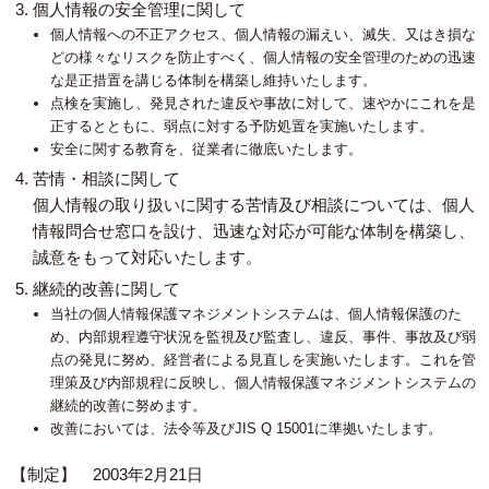
個人情報の安全管理に関して
個人情報への不正アクセス、個人情報の漏えい、滅失、又はき損な
どの様々なリスクを防止すべく、個人情報の安全管理のための迅速
な是正措置を講じる体制を構築し維持いたします。
点検を実施し、発見された違反や事故に対して、速やかにこれを是
正するとともに、弱点に対する予防処置を実施いたします。
安全に関する教育を、従業者に徹底いたします。
苦情・相談に関して
個人情報の取り扱いに関する苦情及び相談については、個人
情報問合せ窓口を設け、迅速な対応が可能な体制を構築し、
誠意をもって対応いたします。
継続的改善に関して
当社の個人情報保護マネジメントシステムは、個人情報保護のた
め、内部規程遵守状況を監視及び監査し、違反、事件、事故及び弱
点の発見に努め、経営者による見直しを実施いたします。これを管
理策及び内部規程に反映し、個人情報保護マネジメントシステムの
継続的改善に努めます。
改善においては、法令等及びJIS Q 15001に準拠いたします。
【制定】 2003年2月21日