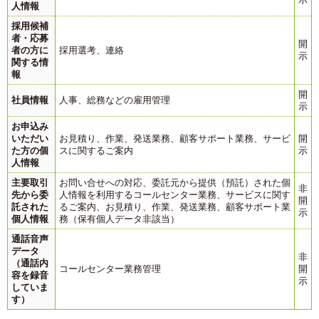
人情報
採用候補
者・応募
開
者の方に
採用選考、連絡
示
関する情
報
開
社員情報
人事、総務などの雇用管理
示
お申込み
いただい
お見積り、作業、発送業務、顧客サポート業務、サービ
開
た方の個
スに関するご案内
示
人情報
主要取引
お問い合せへの対応、委託元から提供（預託）された個
非
先から委
人情報を利用するコールセンター業務、サービスに関す
開
託された
るご案内、お見積り、作業、発送業務、顧客サポート業
示
個人情報
務（保有個人データ非該当）
通話音声
データ
非
（通話内
コールセンター業務管理
開
容を録音
示
していま
す）