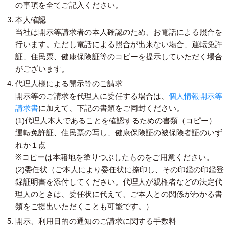
の事項を全てご記入ください。
本人確認
当社は開示等請求者の本人確認のため、お電話による照合を
行います。ただし電話による照合が出来ない場合、運転免許
証、住民票、健康保険証等のコピーを提示していただく場合
がございます。
代理人様による開示等のご請求
開示等のご請求を代理人に委任する場合は、
個人情報開示等
請求書
に加えて、下記の書類をご同封ください。
(1)代理人本人であることを確認するための書類（コピー）
運転免許証、住民票の写し、健康保険証の被保険者証のいず
れか１点
※コピーは本籍地を塗りつぶしたものをご用意ください。
(2)委任状（ご本人により委任状に捺印し、その印鑑の印鑑登
録証明書を添付してください。代理人が親権者などの法定代
理人のときは、委任状に代えて、ご本人との関係がわかる書
類をご提出いただくことも可能です。）
開示、利用目的の通知のご請求に関する手数料