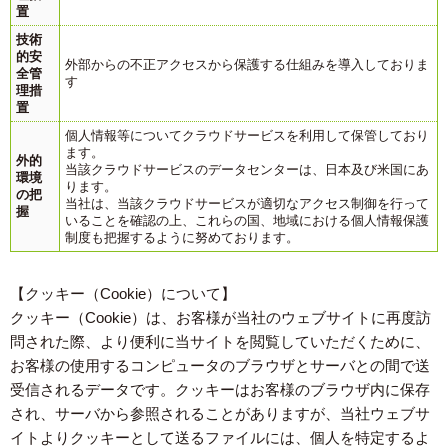
置
技術
的安
外部からの不正アクセスから保護する仕組みを導入しておりま
全管
す
理措
置
個人情報等についてクラウドサービスを利用して保管しており
ます。
外的
当該クラウドサービスのデータセンターは、日本及び米国にあ
環境
ります。
の把
当社は、当該クラウドサービスが適切なアクセス制御を行って
握
いることを確認の上、これらの国、地域における個人情報保護
制度も把握するように努めております。
【クッキー（Cookie）について】
クッキー（Cookie）は、お客様が当社のウェブサイトに再度訪
問された際、より便利に当サイトを閲覧していただくために、
お客様の使用するコンピュータのブラウザとサーバとの間で送
受信されるデータです。クッキーはお客様のブラウザ内に保存
され、サーバから参照されることがありますが、当社ウェブサ
イトよりクッキーとして送るファイルには、個人を特定するよ