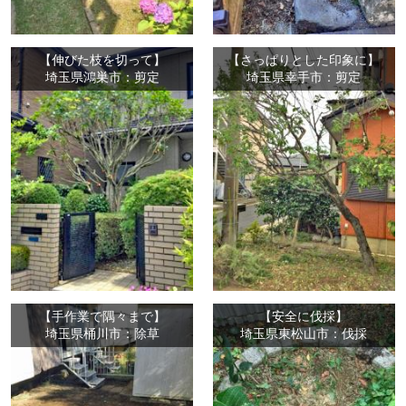
【伸びた枝を切って】
【さっぱりとした印象に】
埼玉県鴻巣市：剪定
埼玉県幸手市：剪定
【手作業で隅々まで】
【安全に伐採】
埼玉県桶川市：除草
埼玉県東松山市：伐採