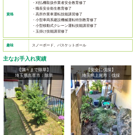
・刈払機取扱作業者安全教育修了
・職長安全衛生教育修了
資格
・高所作業車運転技能講習修了
・小型車両系建設機械運転特別教育修了
・小型移動式クレーン運転技能講習修了
・玉掛け技能講習修了
趣味
スノーボード、バスケットボール
主なお手入れ実績
【隅々まで除草】
【安全に伐採】
埼玉県久喜市：除草
埼玉県上尾市：伐採