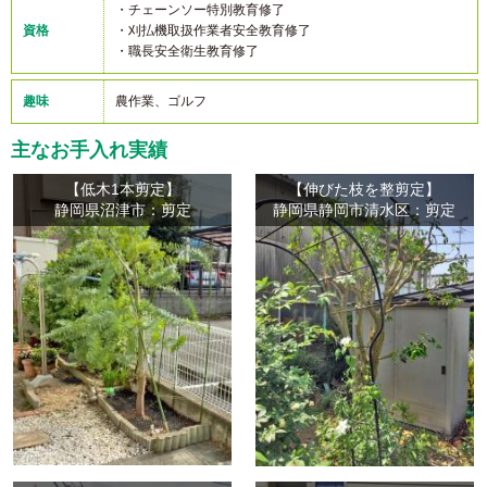
・チェーンソー特別教育修了
資格
・刈払機取扱作業者安全教育修了
・職長安全衛生教育修了
趣味
農作業、ゴルフ
主なお手入れ実績
【低木1本剪定】
【伸びた枝を整剪定】
静岡県沼津市：剪定
静岡県静岡市清水区：剪定