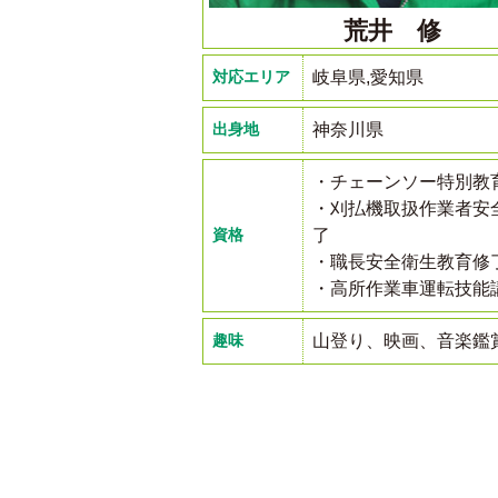
荒井 修
対応エリア
岐阜県,愛知県
出身地
神奈川県
・チェーンソー特別教
・刈払機取扱作業者安
資格
了
・職長安全衛生教育修
・高所作業車運転技能
趣味
山登り、映画、音楽鑑