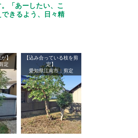
す。「あーしたい、こ
えできるよう、日々精
枝が】
【込み合っている枝を剪
剪定
定】
愛知県江南市：剪定