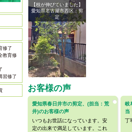
【枝が伸びていました】
愛知県名古屋市西区：剪
定
育修了
全教育修
了
講習修了
お客様の声
賞
愛知県春日井市の剪定、(担当：荒
岐
井)のお客様の声
当
いつもお世話になっています。安
丁
定の出来で満足しています。これ