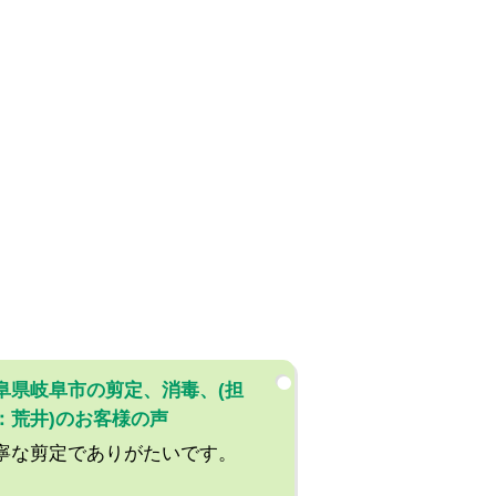
阜県岐阜市の剪定、消毒、(担
：荒井)のお客様の声
寧な剪定でありがたいです。