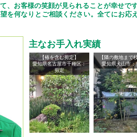
じて、お客様の笑顔が見られることが幸せで
要望を何なりとご相談ください。全てにお応
主なお手入れ実績
【椿を含む剪定】
【隣の敷地まで
愛知県名古屋市千種区：
愛知県犬山市：
剪定