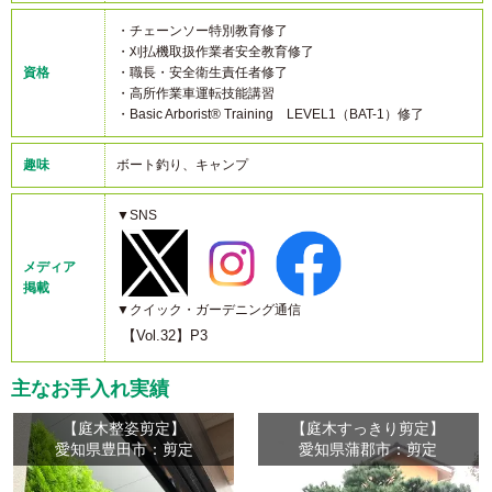
・チェーンソー特別教育修了
・刈払機取扱作業者安全教育修了
資格
・職長・安全衛生責任者修了
・高所作業車運転技能講習
・Basic Arborist® Training LEVEL1（BAT-1）修了
趣味
ボート釣り、キャンプ
▼SNS
メディア
掲載
▼クイック・ガーデニング通信
【Vol.32】P3
主なお手入れ実績
【庭木整姿剪定】
【庭木すっきり剪定】
愛知県豊田市：剪定
愛知県蒲郡市：剪定