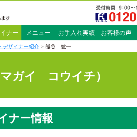
イナー
メニュー
お手入れ実績
お客様の声
トデザイナー紹介
熊谷 紘一
クマガイ コウイチ）
イナー情報