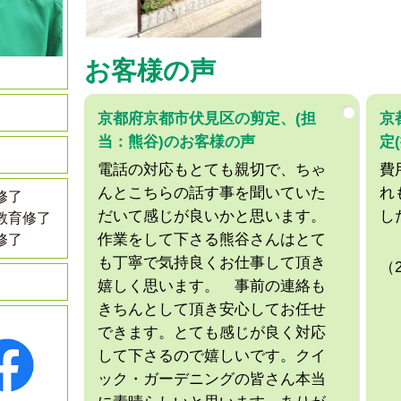
お客様の声
京都府京都市伏見区の剪定、(担
京
当：熊谷)のお客様の声
定
電話の対応もとても親切で、ちゃ
費
んとこちらの話す事を聞いていた
れ
修了
だいて感じが良いかと思います。
し
教育修了
作業をして下さる熊谷さんはとて
修了
も丁寧で気持良くお仕事して頂き
（
嬉しく思います。 事前の連絡も
きちんとして頂き安心してお任せ
できます。とても感じが良く対応
して下さるので嬉しいです。クイ
ック・ガーデニングの皆さん本当