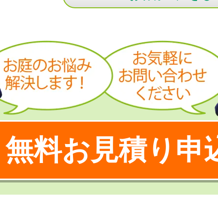
無料お見積り申
！