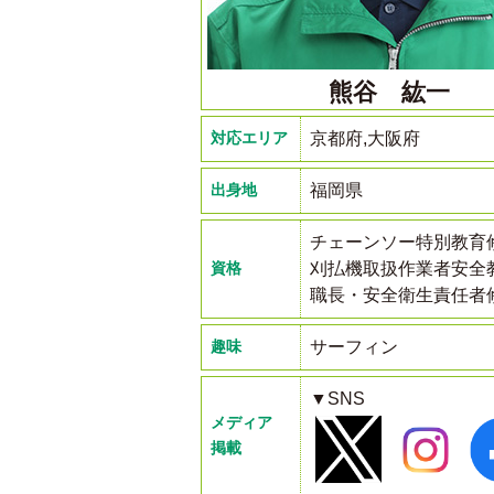
熊谷 紘一
対応エリア
京都府,大阪府
出身地
福岡県
チェーンソー特別教育
資格
刈払機取扱作業者安全
職長・安全衛生責任者
趣味
サーフィン
▼SNS
メディア
掲載