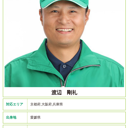
渡辺 剛礼
対応エリア
京都府,大阪府,兵庫県
出身地
愛媛県