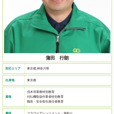
蒲田 行朗
対応エリア
東京都,神奈川県
出身地
東京都
伐木等業務特別教育
資格
刈払機取扱作業者特別教育
職長・安全衛生責任者教育
趣味
フラワーアレンジメント・海釣り