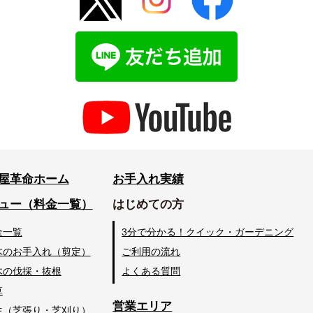
屋革命ホーム
お手入れ実績
ュー（料金一覧）
はじめての方
金一覧
3分で分かる！クイック・ガーデニング
木のお手入れ（剪定）
ご利用の流れ
木の伐採・抜根
よくある質問
草
営業エリア
生（芝張り・芝刈り）