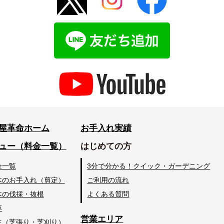
屋革命ホーム
お手入れ実績
ュー（料金一覧）
はじめての方
金一覧
3分で分かる！クイック・ガーデニング
木のお手入れ（剪定）
ご利用の流れ
木の伐採・抜根
よくある質問
草
営業エリア
生（芝張り・芝刈り）