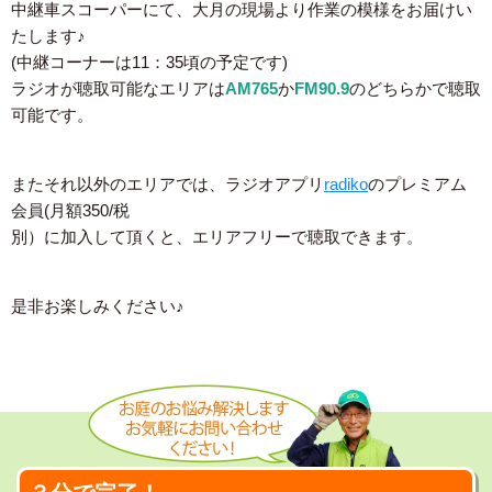
中継車スコーパーにて、大月の現場より作業の模様をお届けい
たします♪
(中継コーナーは11：35頃の予定です)
ラジオが聴取可能なエリアは
AM765
か
FM90.9
のどちらかで聴取
可能です。
またそれ以外のエリアでは、ラジオアプリ
radiko
のプレミアム
会員(月額350/税
別）に加入して頂くと、エリアフリーで聴取できます。
是非お楽しみください♪