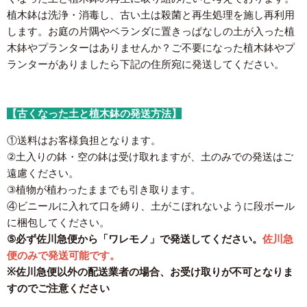
植木鉢は洗浄・消毒し、古い土は殺菌と再生処理を施し再利用
します。お庭の片隅やベランダに置きっぱなしの土が入った植
木鉢やプランターはありませんか？ご不要になった植木鉢やプ
ランターがありましたら下記の住所宛に発送してください。
【古くなった土と植木鉢の発送方法】
①送料はお客様負担となります。
②土入りの鉢・空の鉢は受け取れますが、土のみでの発送はご
遠慮ください。
③植物が植わったままでも引き取ります。
④ビニールに入れて口を縛り、土がこぼれないように段ボール
に梱包してください。
⑤必ず佐川急便から「ワレモノ」で発送してください。
佐川急
便のみで発送可能です。
※佐川急便以外の配送業者の場合、お受け取りが不可となりま
すのでご注意ください