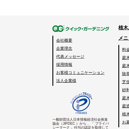
植木
メニ
会社概要
企業理念
料
代表メッセージ
庭
採用情報
庭
お客様コミュニケーション
除
法人企業様
芝
砂
庭
庭
植
一般財団法人日本情報経済社会推進
お
協会（JIPDEC ）から 、「 プライバ
シーマーク 」付与の認定を取得して