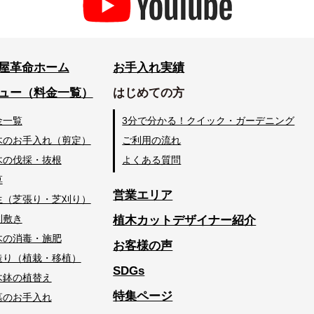
屋革命ホーム
お手入れ実績
ュー（料金一覧）
はじめての方
金一覧
3分で分かる！クイック・ガーデニング
木のお手入れ（剪定）
ご利用の流れ
木の伐採・抜根
よくある質問
草
営業エリア
生（芝張り・芝刈り）
利敷き
植木カットデザイナー紹介
木の消毒・施肥
お客様の声
造り（植栽・移植）
SDGs
木鉢の植替え
特集ページ
墓のお手入れ