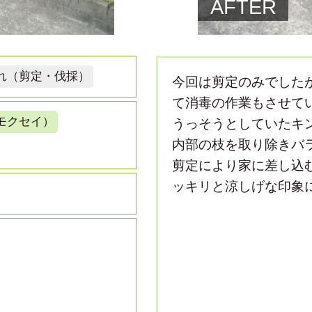
AFTER
れ（剪定・伐採）
今回は剪定のみでした
て消毒の作業もさせて
モクセイ）
うっそうとしていたキ
内部の枝を取り除きバ
剪定により家に差し込
ッキリと涼しげな印象