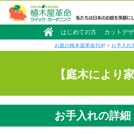
はじめての方
カットデザ
お庭の植木屋革命TOP
お手入れ
【庭木により
お手入れの詳細