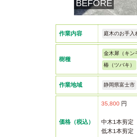
BEFORE
作業内容
庭木のお手入
金木犀（キン
樹種
椿（ツバキ）
作業地域
静岡県富士市
35,800
円
価格（税込）
中木1本剪定
低木1本剪定