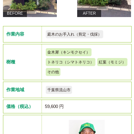
BEFORE
AFTER
作業内容
庭木のお手入れ（剪定・伐採）
金木犀（キンモクセイ）
樹種
トネリコ（シマトネリコ）
紅葉（モミジ）
その他
作業地域
千葉県流山市
価格（税込）
59,600 円