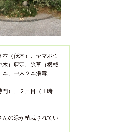
５本（低木）、ヤマボウ
中木）剪定、除草（機械
１本、中木２本消毒。
時間）、２日目（１時
さんの緑が植栽されてい