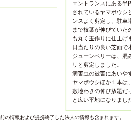
エントランスにある半
されているヤマボウシ
ンスよく剪定し、駐車
まで枝葉が伸びていた
も丸く玉作りに仕上げ
日当たりの良い芝面で
ジューンベリーは、混
リと剪定しました。
病害虫の被害にあいや
ヤマボウシほか１本は
敷地わきの伸び放題だ
と広い平地になりまし
より前の情報および提携終了した法人の情報も含まれます。