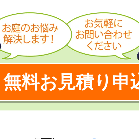
無料お見積り申
！