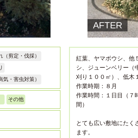
AFTER
れ（剪定・伐採）
紅葉、ヤマボウシ、他
シ、ジューンベリー（
り
刈り１００㎡）、低木
病気・害虫対策）
作業時期：８月
作業時間：１日目（７
）
その他
間）
とても広い敷地にたく
ます。