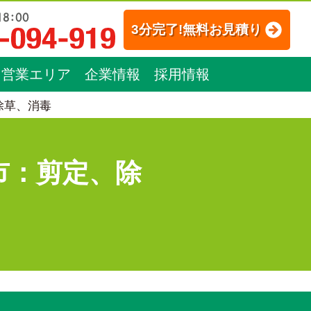
3分完了!無料お見積り
営業エリア
企業情報
採用情報
除草、消毒
市：剪定、除