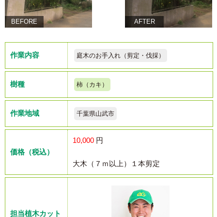
BEFORE
AFTER
作業内容
庭木のお手入れ（剪定・伐採）
樹種
柿（カキ）
作業地域
千葉県山武市
10,000
円
価格（税込）
大木（７ｍ以上）１本剪定
担当植木カット