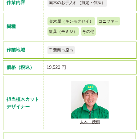
作業内容
庭木のお手入れ（剪定・伐採）
金木犀（キンモクセイ）
コニファー
樹種
紅葉（モミジ）
その他
作業地域
千葉県市原市
価格（税込）
19,520 円
担当植木カット
デザイナー
大木 茂樹