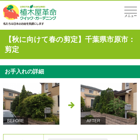
メニュー
【秋に向けて春の剪定】千葉県市原市：
剪定
お手入れの詳細
BEFORE
AFTER