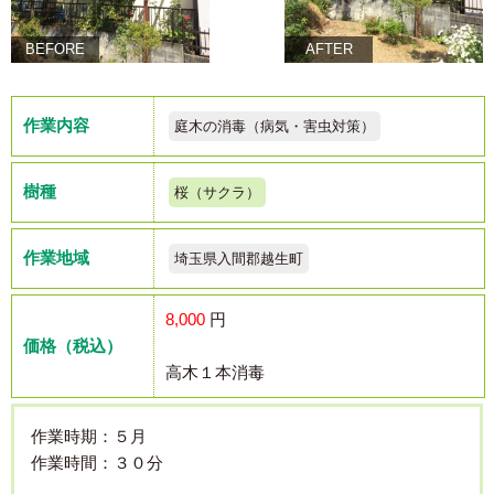
BEFORE
AFTER
作業内容
庭木の消毒（病気・害虫対策）
樹種
桜（サクラ）
作業地域
埼玉県入間郡越生町
8,000
円
価格（税込）
高木１本消毒
作業時期：５月
作業時間：３０分