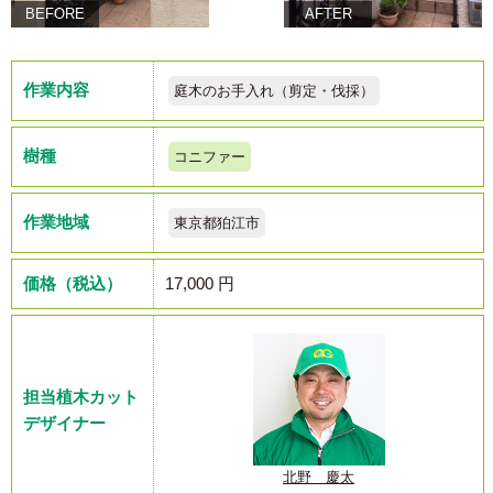
BEFORE
AFTER
作業内容
庭木のお手入れ（剪定・伐採）
樹種
コニファー
作業地域
東京都狛江市
価格（税込）
17,000 円
担当植木カット
デザイナー
北野 慶太