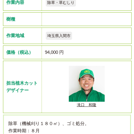
作業内容
除草・草むしり
樹種
作業地域
埼玉県入間市
価格（税込）
94,000 円
担当植木カット
デザイナー
滝口 和隆
除草（機械刈り１８０㎡）、ゴミ処分。
作業時期：８月