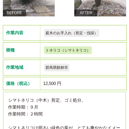
BEFORE
AFTER
作業内容
庭木のお手入れ（剪定・伐採）
樹種
トネリコ（シマトネリコ）
作業地域
群馬県館林市
価格（税込）
12,500 円
シマトネリコ（中木）剪定、ゴミ処分。
作業時期：９月
作業時間：２時間
シマトネリコは明るい緑色の葉が、とても爽やかなイメー