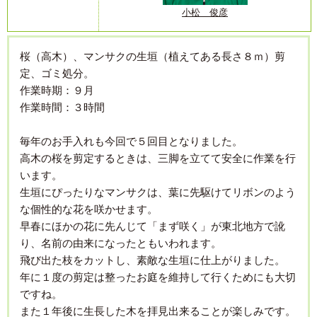
小松 俊彦
桜（高木）、マンサクの生垣（植えてある長さ８ｍ）剪
定、ゴミ処分。
作業時期：９月
作業時間：３時間
毎年のお手入れも今回で５回目となりました。
高木の桜を剪定するときは、三脚を立てて安全に作業を行
います。
生垣にぴったりなマンサクは、葉に先駆けてリボンのよう
な個性的な花を咲かせます。
早春にほかの花に先んじて「まず咲く」が東北地方で訛
り、名前の由来になったともいわれます。
飛び出た枝をカットし、素敵な生垣に仕上がりました。
年に１度の剪定は整ったお庭を維持して行くためにも大切
ですね。
また１年後に生長した木を拝見出来ることが楽しみです。