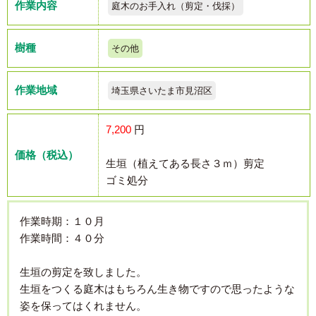
作業内容
庭木のお手入れ（剪定・伐採）
樹種
その他
作業地域
埼玉県さいたま市見沼区
7,200
円
価格（税込）
生垣（植えてある長さ３ｍ）剪定
ゴミ処分
作業時期：１０月
作業時間：４０分
生垣の剪定を致しました。
生垣をつくる庭木はもちろん生き物ですので思ったような
姿を保ってはくれません。