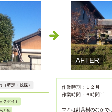
AFTER
れ（剪定・伐採）
作業時期：１２月
作業時間：６時間半
モクセイ）
マキは針葉樹のなかで
その他