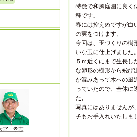
特徴で和風庭園に良く
種です。
春には控えめですが白
の実をつけます。
今回は、玉づくりの樹
いな玉に仕上げました
５ｍ近くにまで生長し
な卵形の樹形から飛び
が混みあって木への風
っていたので、全体に
た。
写真にはありませんが
チもお手入れいたしま
大宮 孝志