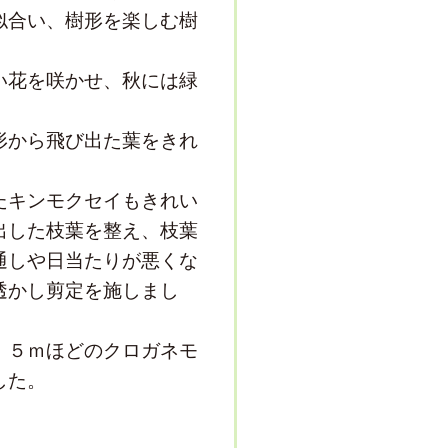
似合い、樹形を楽しむ樹
い花を咲かせ、秋には緑
形から飛び出た葉をきれ
。
たキンモクセイもきれい
出した枝葉を整え、枝葉
通しや日当たりが悪くな
透かし剪定を施しまし
、５ｍほどのクロガネモ
した。