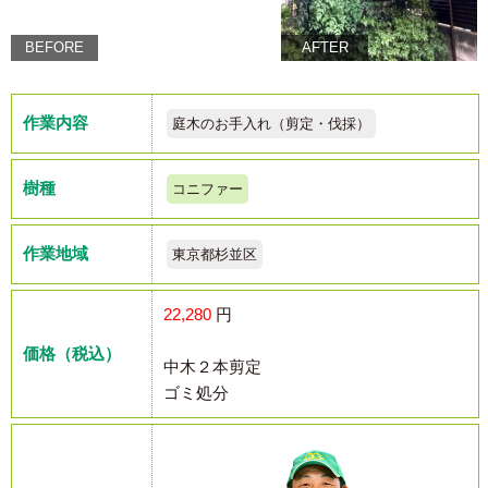
BEFORE
AFTER
作業内容
庭木のお手入れ（剪定・伐採）
樹種
コニファー
作業地域
東京都杉並区
22,280
円
価格（税込）
中木２本剪定
ゴミ処分