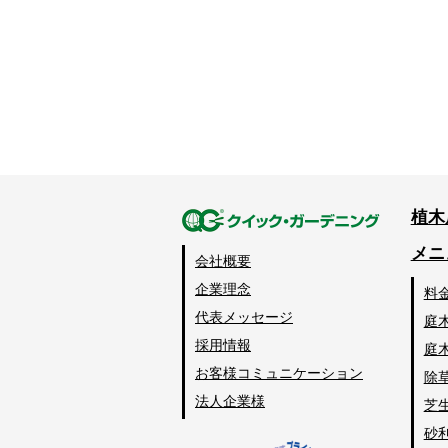
植木
メニ
会社概要
企業理念
料
代表メッセージ
庭
採用情報
庭
お客様コミュニケーション
除
法人企業様
芝
砂