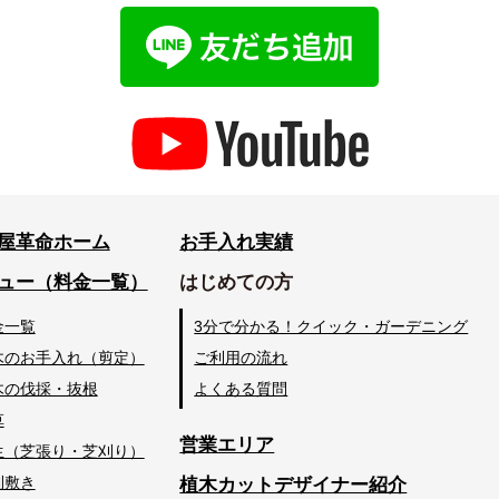
屋革命ホーム
お手入れ実績
ュー（料金一覧）
はじめての方
金一覧
3分で分かる！クイック・ガーデニング
木のお手入れ（剪定）
ご利用の流れ
木の伐採・抜根
よくある質問
草
営業エリア
生（芝張り・芝刈り）
利敷き
植木カットデザイナー紹介