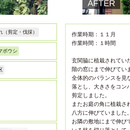
AFTER
れ（剪定・伐採）
作業時期：１１月
作業時間：１時間
マボウシ
玄関脇に植栽されてい
階の窓にまで伸びてい
区
全体的のバランスを見
落とし、大きさをコン
剪定しました。
またお庭の角に植栽さ
八方に伸びていました
お隣の敷地にまで伸び