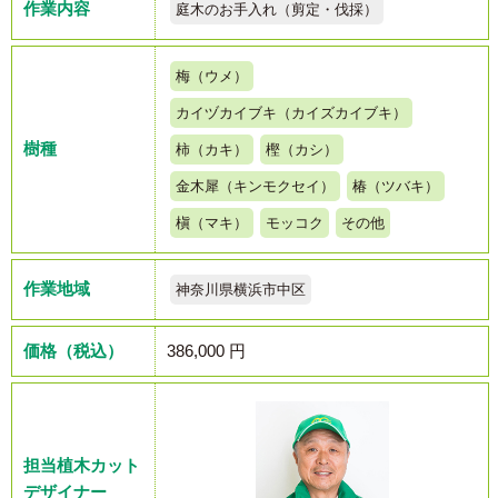
作業内容
庭木のお手入れ（剪定・伐採）
梅（ウメ）
カイヅカイブキ（カイズカイブキ）
樹種
柿（カキ）
樫（カシ）
金木犀（キンモクセイ）
椿（ツバキ）
槇（マキ）
モッコク
その他
作業地域
神奈川県横浜市中区
価格（税込）
386,000 円
担当植木カット
デザイナー