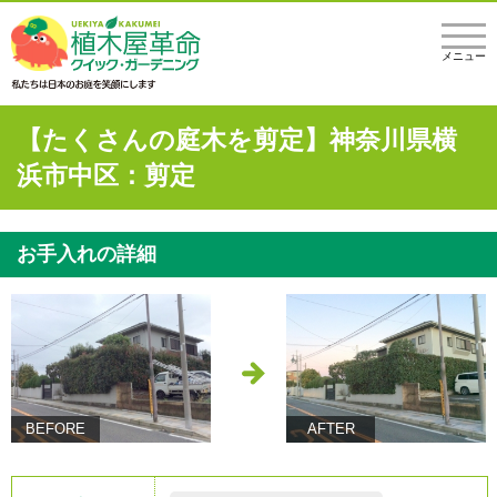
メニュー
【たくさんの庭木を剪定】神奈川県横
浜市中区：剪定
お手入れの詳細
BEFORE
AFTER