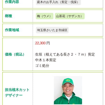
作業内容
庭木のお手入れ（剪定・伐採）
樹種
梅（ウメ）
山茶花（サザンカ）
作業地域
埼玉県さいたま市緑区
22,300
円
価格（税込）
生垣（植えてある長さ２・７ｍ）剪定
中木１本剪定
ゴミ処分
担当植木カット
デザイナー