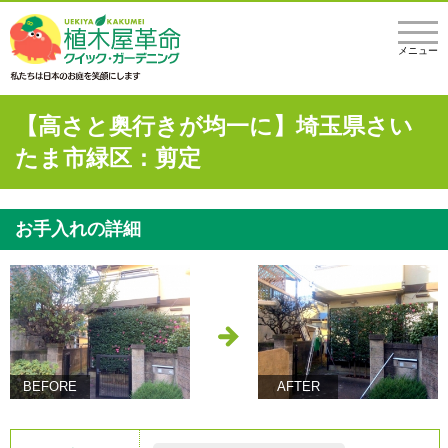
メニュー
【高さと奥行きが均一に】埼玉県さい
たま市緑区：剪定
お手入れの詳細
BEFORE
AFTER