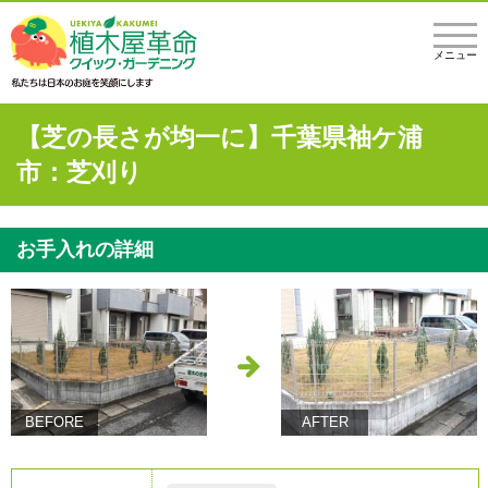
メニュー
【芝の長さが均一に】千葉県袖ケ浦
市：芝刈り
お手入れの詳細
BEFORE
AFTER