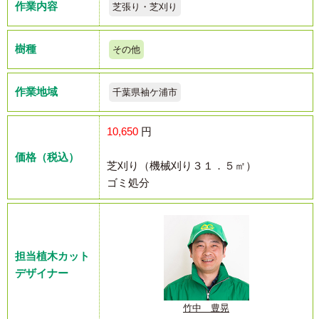
作業内容
芝張り・芝刈り
樹種
その他
作業地域
千葉県袖ケ浦市
10,650
円
価格（税込）
芝刈り（機械刈り３１．５㎡）
ゴミ処分
担当植木カット
デザイナー
竹中 豊晃