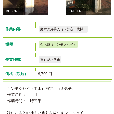
BEFORE
AFTER
作業内容
庭木のお手入れ（剪定・伐採）
樹種
金木犀（キンモクセイ）
作業地域
東京都小平市
価格（税込）
9,700 円
キンモクセイ（中木）剪定、ゴミ処分。
作業時期：１１月
作業時間：１時間半
秋になると心地よい香りを放つキンモクセイ。