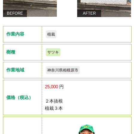
BEFORE
AFTER
作業内容
植栽
樹種
サツキ
作業地域
神奈川県相模原市
25,000
円
価格（税込）
２本抜根
植栽３本