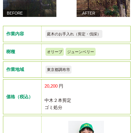
BEFORE
AFTER
作業内容
庭木のお手入れ（剪定・伐採）
樹種
オリーブ
ジューンベリー
作業地域
東京都調布市
20,200
円
価格（税込）
中木２本剪定
ゴミ処分