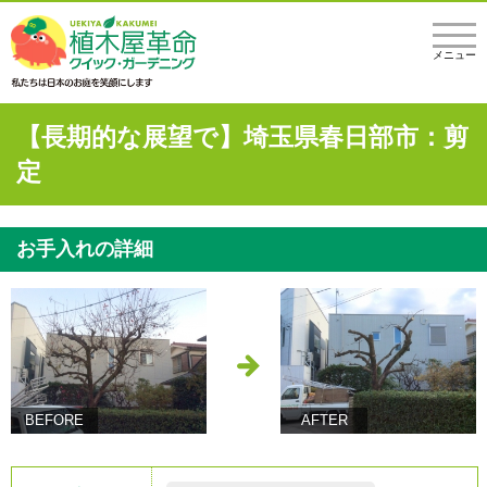
メニュー
【長期的な展望で】埼玉県春日部市：剪
定
お手入れの詳細
BEFORE
AFTER