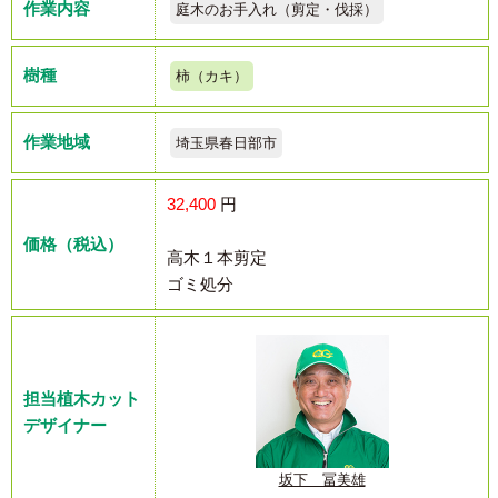
作業内容
庭木のお手入れ（剪定・伐採）
樹種
柿（カキ）
作業地域
埼玉県春日部市
32,400
円
価格（税込）
高木１本剪定
ゴミ処分
担当植木カット
デザイナー
坂下 冨美雄