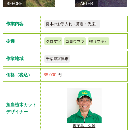
BEFORE
AFTER
作業内容
庭木のお手入れ（剪定・伐採）
樹種
クロマツ
ゴヨウマツ
槇（マキ）
作業地域
千葉県富津市
価格（税込）
68,000
円
担当植木カット
デザイナー
鹿子島 久幹