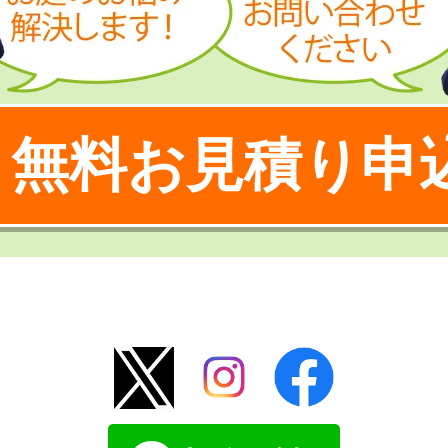
無料お見積り申
！