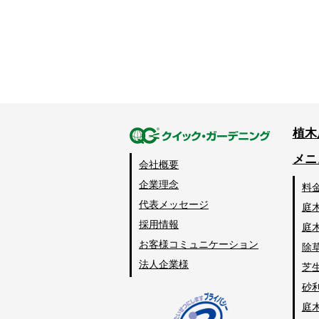
植木
メニ
会社概要
企業理念
料
代表メッセージ
庭
採用情報
庭
お客様コミュニケーション
除
法人企業様
芝
砂
庭