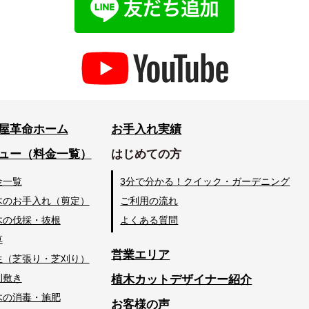
屋革命ホーム
お手入れ実績
ュー（料金一覧）
はじめての方
金一覧
3分で分かる！クイック・ガーデニング
木のお手入れ（剪定）
ご利用の流れ
木の伐採・抜根
よくある質問
草
営業エリア
生（芝張り・芝刈り）
利敷き
植木カットデザイナー紹介
木の消毒・施肥
お客様の声