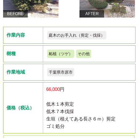
BEFORE
AFTER
作業内容
庭木のお手入れ（剪定・伐採）
樹種
柘植（ツゲ）
その他
作業地域
千葉県市原市
66,000
円
低木１本剪定
価格（税込）
低木７本伐採
生垣（植えてある長さ６ｍ）剪定
ゴミ処分