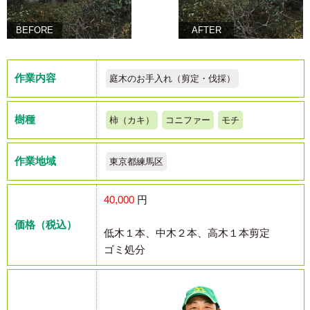
BEFORE
AFTER
作業内容
庭木のお手入れ（剪定・伐採）
樹種
柿（カキ）
コニファー
モチ
作業地域
東京都練馬区
40,000
円
価格（税込）
低木１本、中木２本、高木１本剪定
ゴミ処分