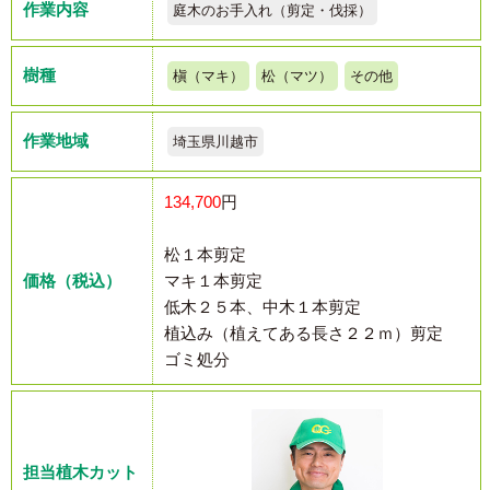
作業内容
庭木のお手入れ（剪定・伐採）
樹種
槇（マキ）
松（マツ）
その他
作業地域
埼玉県川越市
134,700
円
松１本剪定
価格（税込）
マキ１本剪定
低木２５本、中木１本剪定
植込み（植えてある長さ２２ｍ）剪定
ゴミ処分
担当植木カット