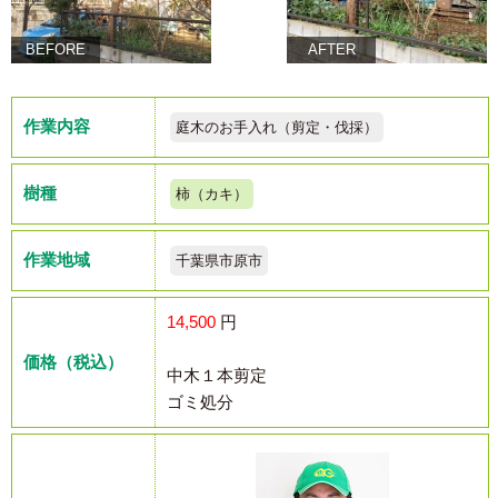
BEFORE
AFTER
作業内容
庭木のお手入れ（剪定・伐採）
樹種
柿（カキ）
作業地域
千葉県市原市
14,500
円
価格（税込）
中木１本剪定
ゴミ処分