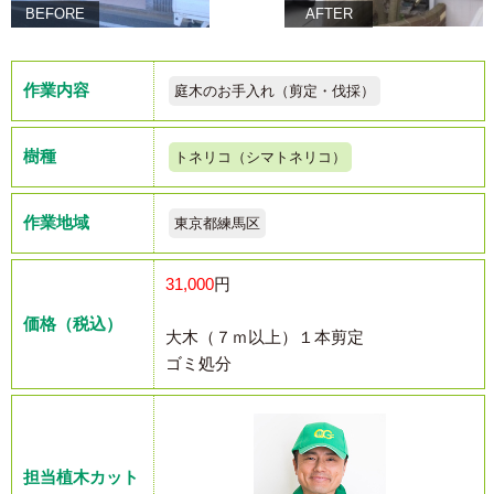
BEFORE
AFTER
作業内容
庭木のお手入れ（剪定・伐採）
樹種
トネリコ（シマトネリコ）
作業地域
東京都練馬区
31,000
円
価格（税込）
大木（７ｍ以上）１本剪定
ゴミ処分
担当植木カット