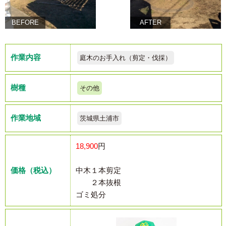
BEFORE
AFTER
作業内容
庭木のお手入れ（剪定・伐採）
樹種
その他
作業地域
茨城県土浦市
18,900
円
価格（税込）
中木１本剪定
２本抜根
ゴミ処分