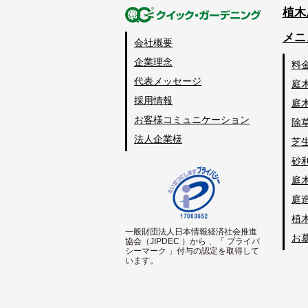
植木
メニ
会社概要
企業理念
料
代表メッセージ
庭
採用情報
庭
お客様コミュニケーション
除
法人企業様
芝
砂
庭
庭
植
一般財団法人日本情報経済社会推進
お
協会（JIPDEC ）から 、「 プライバ
シーマーク 」付与の認定を取得して
います。