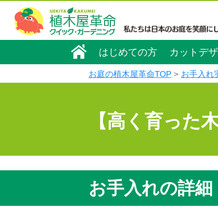
はじめての方
カットデザ
お庭の植木屋革命TOP
お手入れ
【高く育った
お手入れの詳細