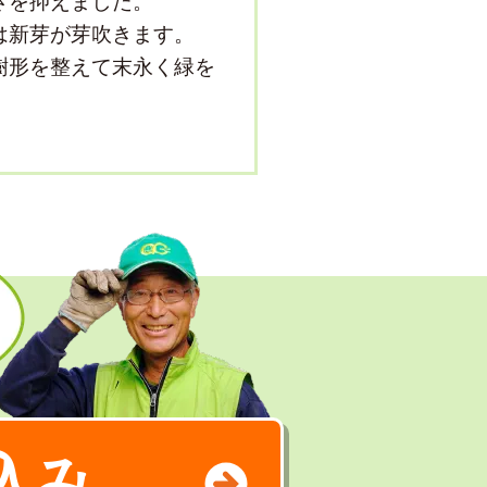
さを抑えました。
は新芽が芽吹きます。
樹形を整えて末永く緑を
込み