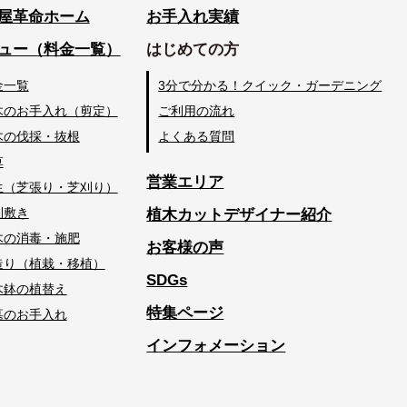
屋革命ホーム
お手入れ実績
ュー（料金一覧）
はじめての方
金一覧
3分で分かる！クイック・ガーデニング
木のお手入れ（剪定）
ご利用の流れ
木の伐採・抜根
よくある質問
草
営業エリア
生（芝張り・芝刈り）
利敷き
植木カットデザイナー紹介
木の消毒・施肥
お客様の声
造り（植栽・移植）
SDGs
木鉢の植替え
特集ページ
墓のお手入れ
インフォメーション