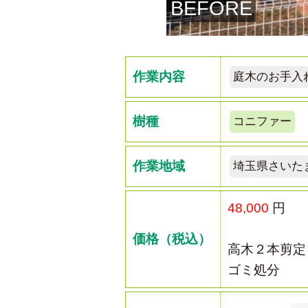
BEFORE
作業内容
庭木のお手入
樹種
コニファー
作業地域
埼玉県さいた
48,000
円
価格（税込）
高木２本剪定
ゴミ処分