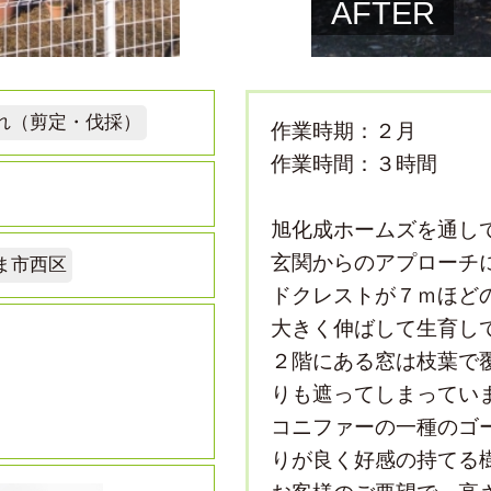
AFTER
れ（剪定・伐採）
作業時期：２月
作業時間：３時間
旭化成ホームズを通し
玄関からのアプローチ
ま市西区
ドクレストが７ｍほど
大きく伸ばして生育し
２階にある窓は枝葉で
りも遮ってしまってい
コニファーの一種のゴ
りが良く好感の持てる