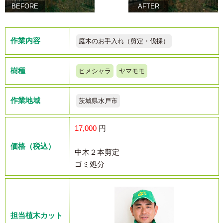
BEFORE
AFTER
作業内容
庭木のお手入れ（剪定・伐採）
樹種
ヒメシャラ
ヤマモモ
作業地域
茨城県水戸市
17,000
円
価格（税込）
中木２本剪定
ゴミ処分
担当植木カット