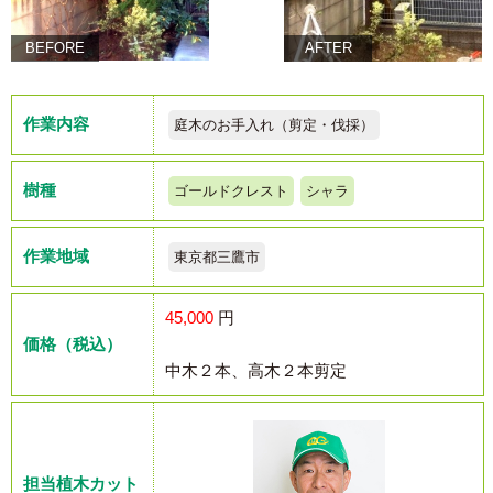
BEFORE
AFTER
作業内容
庭木のお手入れ（剪定・伐採）
樹種
ゴールドクレスト
シャラ
作業地域
東京都三鷹市
45,000
円
価格（税込）
中木２本、高木２本剪定
担当植木カット