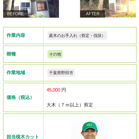
BEFORE
AFTER
作業内容
庭木のお手入れ（剪定・伐採）
樹種
その他
作業地域
千葉県野田市
45,000
円
価格（税込）
大木（７ｍ以上）剪定
担当植木カット