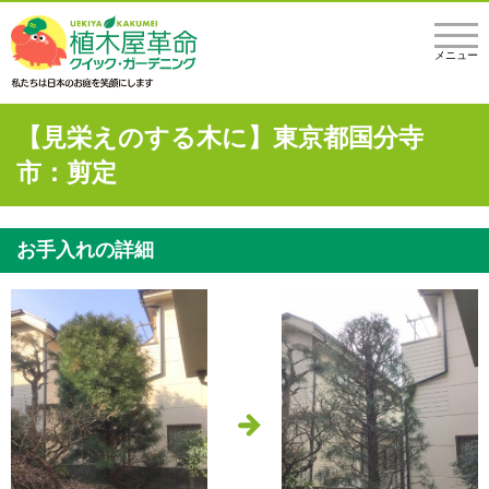
メニュー
【見栄えのする木に】東京都国分寺
市：剪定
お手入れの詳細