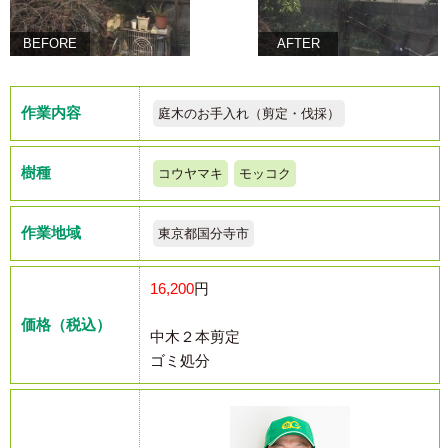
BEFORE
AFTER
作業内容
庭木のお手入れ（剪定・伐採）
樹種
コウヤマキ
モッコク
作業地域
東京都国分寺市
16,200
円
価格（税込）
中木２本剪定
ゴミ処分