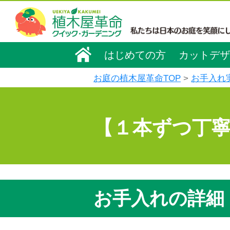
はじめての方
カットデザ
お庭の植木屋革命TOP
お手入れ
【１本ずつ丁
お手入れの詳細