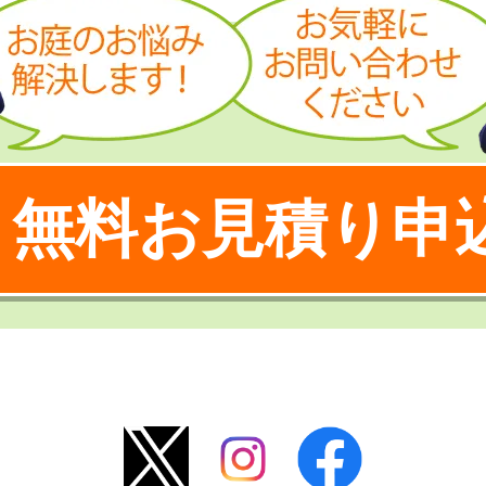
無料お見積り申
！