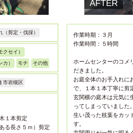
AFTER
れ（剪定・伐採）
作業時期：３月
作業時間：５時間
モクセイ）
ホームセンターのコメ
ンカ）
モチ
その他
だきました。
お庭全体のお手入れに
ま市岩槻区
で、１本１本丁寧に剪
玄関横の庭木は元気に
ってしまっていました
生い茂った枝葉をカッ
木１本剪定
す。
ある長さ５ｍ）剪定
玄関周りが一気に明る