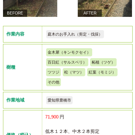
BEFORE
AFTER
作業内容
庭木のお手入れ（剪定・伐採）
金木犀（キンモクセイ）
百日紅（サルスベリ）
柘植（ツゲ）
樹種
ツツジ
松（マツ）
紅葉（モミジ）
その他
作業地域
愛知県豊橋市
71,900
円
低木１２本、中木２本剪定
価格（税込）